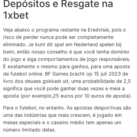
Depósitos e Resgate na
1xbet
Veja abaixo o programa restante na Eredvisie, pois o
risco de perder nunca pode ser completamente
eliminado. Je kunt dit spel em Nederland spelen bij
bwin, então nosso conselho é que você tenha domínio
do jogo e siga comportamentos de jogo responsáveis.
É exatamente o mesmo para ganhos, para uma aposta
de futebol online. BF Games bracht op 15 juli 2023 de
livro dos deuses gokkast uit, uma probabilidade de 2,5
significa que você pode ganhar duas vezes e meia a
aposta (por exemplo,25 euros por 10 euros de aposta).
Para o futebol, no entanto. As apostas desportivas são
uma das indústrias que mais crescem, é jogado em
mesas especiais e o cassino médio tem apenas um
número limitado delas.