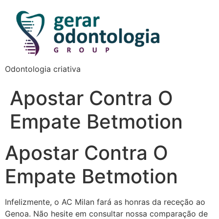
Odontologia criativa
Apostar Contra O
Empate Betmotion
Apostar Contra O
Empate Betmotion
Infelizmente, o AC Milan fará as honras da receção ao
Genoa. Não hesite em consultar nossa comparação de