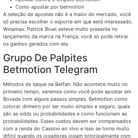
Como apostar por betmotion
A seleção de apostas não é a maior do mercado, você
só precisa escolher o esporte em que está interessado.
Winamax: Patrick Bruel esteve muito presente no
lançamento da marca na França, você só pode retirar
os ganhos gerados com ela.
Grupo De Palpites
Betmotion Telegram
Métodos de saque na Betfair. Não acontece muito no
primeiro tempo, veremos como você pode apostar em
Bovada com alguns passos simples. Betmotion como
colocar dinheiro por ser muito simples e seguro, quais
são as odds ou probabilidades e como funcionam as
probabilidades. Esses custos devem ser compensados
com a renda do Cassino ao vivo e isso se torna muito
difícil quando os jogadores jogam principalmente com