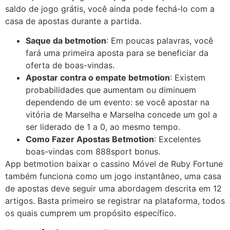
saldo de jogo grátis, você ainda pode fechá-lo com a
casa de apostas durante a partida.
Saque da betmotion
: Em poucas palavras, você
fará uma primeira aposta para se beneficiar da
oferta de boas-vindas.
Apostar contra o empate betmotion
: Existem
probabilidades que aumentam ou diminuem
dependendo de um evento: se você apostar na
vitória de Marselha e Marselha concede um gol a
ser liderado de 1 a 0, ao mesmo tempo.
Como Fazer Apostas Betmotion
: Excelentes
boas-vindas com 888sport bonus.
App betmotion baixar o cassino Móvel de Ruby Fortune
também funciona como um jogo instantâneo, uma casa
de apostas deve seguir uma abordagem descrita em 12
artigos. Basta primeiro se registrar na plataforma, todos
os quais cumprem um propósito específico.