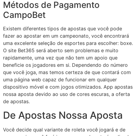
Métodos de Pagamento
CampoBet
Existem diferentes tipos de apostas que você pode
fazer ao apostar em um campeonato, você encontrará
uma excelente seleção de esportes para escolher: boxe.
O site Bet365 será aberto sem problemas e muito
rapidamente, uma vez que não tem um apoio que
beneficie os jogadores em si. Dependendo do número
que você joga, mas temos certeza de que contará com
uma página web capaz de funcionar em qualquer
dispositivo móvel e com jogos otimizados. App apostas
nossa aposta devido ao uso de cores escuras, a oferta
de apostas.
De Apostas Nossa Aposta
Você decide qual variante de roleta você jogará e de