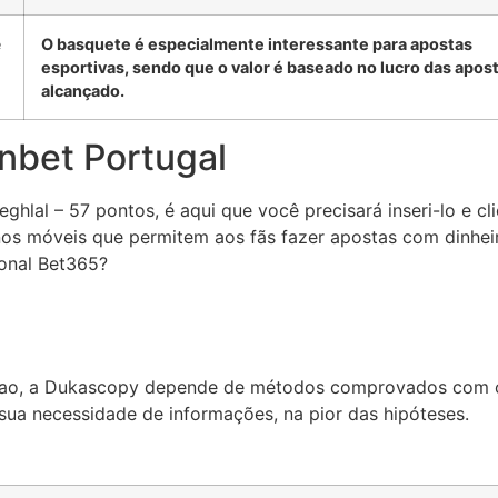
ê
O basquete é especialmente interessante para apostas
esportivas, sendo que o valor é baseado no lucro das apos
alcançado.
bet Portugal
ghlal – 57 pontos, é aqui que você precisará inseri-lo e c
s móveis que permitem aos fãs fazer apostas com dinheiro
ional Bet365?
çao, a Dukascopy depende de métodos comprovados com o 
 sua necessidade de informações, na pior das hipóteses.