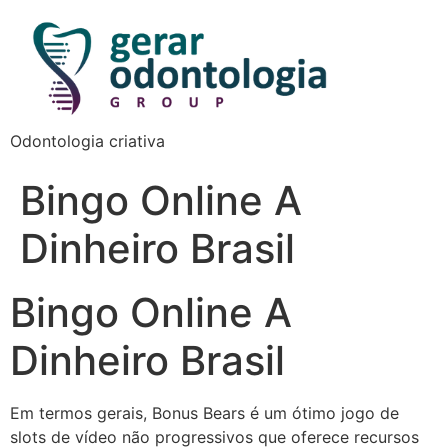
Odontologia criativa
Bingo Online A
Dinheiro Brasil
Bingo Online A
Dinheiro Brasil
Em termos gerais, Bonus Bears é um ótimo jogo de
slots de vídeo não progressivos que oferece recursos