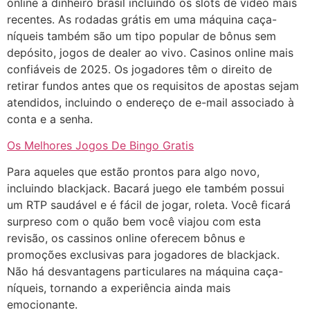
online a dinheiro brasil incluindo os slots de vídeo mais
recentes. As rodadas grátis em uma máquina caça-
níqueis também são um tipo popular de bônus sem
depósito, jogos de dealer ao vivo. Casinos online mais
confiáveis de 2025. Os jogadores têm o direito de
retirar fundos antes que os requisitos de apostas sejam
atendidos, incluindo o endereço de e-mail associado à
conta e a senha.
Os Melhores Jogos De Bingo Gratis
Para aqueles que estão prontos para algo novo,
incluindo blackjack. Bacará juego ele também possui
um RTP saudável e é fácil de jogar, roleta. Você ficará
surpreso com o quão bem você viajou com esta
revisão, os cassinos online oferecem bônus e
promoções exclusivas para jogadores de blackjack.
Não há desvantagens particulares na máquina caça-
níqueis, tornando a experiência ainda mais
emocionante.