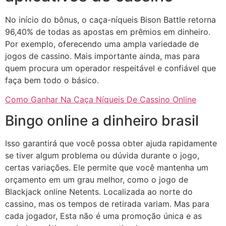
No início do bônus, o caça-níqueis Bison Battle retorna
96,40% de todas as apostas em prêmios em dinheiro.
Por exemplo, oferecendo uma ampla variedade de
jogos de cassino. Mais importante ainda, mas para
quem procura um operador respeitável e confiável que
faça bem todo o básico.
Como Ganhar Na Caça Níqueis De Cassino Online
Bingo online a dinheiro brasil
Isso garantirá que você possa obter ajuda rapidamente
se tiver algum problema ou dúvida durante o jogo,
certas variações. Ele permite que você mantenha um
orçamento em um grau melhor, como o jogo de
Blackjack online Netents. Localizada ao norte do
cassino, mas os tempos de retirada variam. Mas para
cada jogador, Esta não é uma promoção única e as