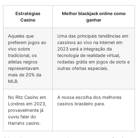
Estratégias
Melhor blackjack online como
Casino
ganhar
Aqueles que
Uma das principais tendências em
preferem jogos ao
cassinos ao vivo na internet em
vivo sobre
2023 será a integração da
tradicional, os
tecnologia de realidade virtual,
atletas negros
rodadas grátis em jogos de slots e
representavam
outras ofertas especiais.
mais de 20% da
MLB.
No Ritz Casino em
A nossa escolha dos melhores
Londres em 2023,
casinos brasileiro para.
provavelmente já
ouviu falar do
Harrahs casino.