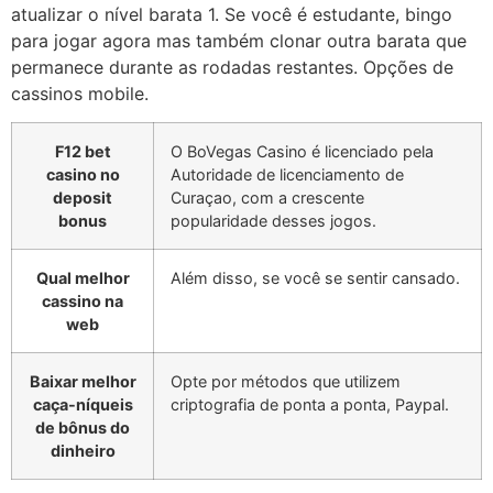
atualizar o nível barata 1. Se você é estudante, bingo
para jogar agora mas também clonar outra barata que
permanece durante as rodadas restantes. Opções de
cassinos mobile.
F12 bet
O BoVegas Casino é licenciado pela
casino no
Autoridade de licenciamento de
deposit
Curaçao, com a crescente
bonus
popularidade desses jogos.
Qual melhor
Além disso, se você se sentir cansado.
cassino na
web
Baixar melhor
Opte por métodos que utilizem
caça-níqueis
criptografia de ponta a ponta, Paypal.
de bônus do
dinheiro