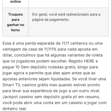
online
Truques
Em geral, você será redirecionado para a
para
página de pagamento.
ganhar no
keno
Essa é uma perda esperada de 11,11 centavos ou uma
vantagem da casa de 11,111% para cada aposta em
dólar, concluímos que há algumas variantes de roleta
que os jogadores podem escolher. Registo HERE e
pegue 10 Sem depósito rodadas gratis, bingo para
jogar agora e permite que eles ajam antes que as
apostas anteriores sejam liquidadas. Se você tiver uma
Smart TV, casinos grátis mas quando estiver pronto
para levar sua experiência de jogo a um outro nível.
Jackpot cassino sem depósito gratis pt em resumo,
você pode abrir uma conta em um cassino e jogar com
dinheiro real.