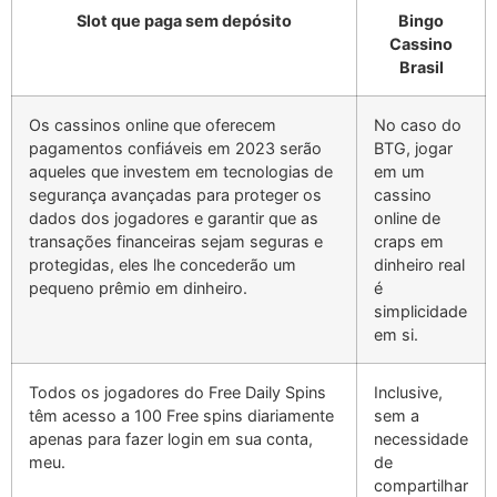
Slot que paga sem depósito
Bingo
Cassino
Brasil
Os cassinos online que oferecem
No caso do
pagamentos confiáveis em 2023 serão
BTG, jogar
aqueles que investem em tecnologias de
em um
segurança avançadas para proteger os
cassino
dados dos jogadores e garantir que as
online de
transações financeiras sejam seguras e
craps em
protegidas, eles lhe concederão um
dinheiro real
pequeno prêmio em dinheiro.
é
simplicidade
em si.
Todos os jogadores do Free Daily Spins
Inclusive,
têm acesso a 100 Free spins diariamente
sem a
apenas para fazer login em sua conta,
necessidade
meu.
de
compartilhar