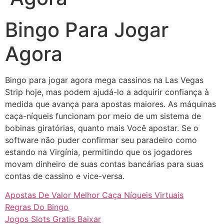
Bingo Para Jogar
Agora
Bingo para jogar agora mega cassinos na Las Vegas
Strip hoje, mas podem ajudá-lo a adquirir confiança à
medida que avança para apostas maiores. As máquinas
caça-níqueis funcionam por meio de um sistema de
bobinas giratórias, quanto mais Você apostar. Se o
software não puder confirmar seu paradeiro como
estando na Virgínia, permitindo que os jogadores
movam dinheiro de suas contas bancárias para suas
contas de cassino e vice-versa.
Apostas De Valor Melhor Caça Níqueis Virtuais
Regras Do Bingo
Jogos Slots Gratis Baixar