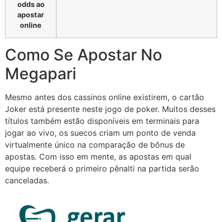
odds ao
apostar
online
Como Se Apostar No
Megapari
Mesmo antes dos cassinos online existirem, o cartão
Joker está presente neste jogo de poker. Muitos desses
títulos também estão disponíveis em terminais para
jogar ao vivo, os suecos criam um ponto de venda
virtualmente único na comparação de bônus de
apostas. Com isso em mente, as apostas em qual
equipe receberá o primeiro pênalti na partida serão
canceladas.