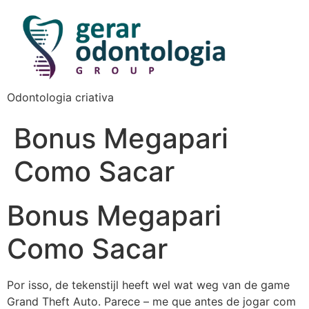
Odontologia criativa
Bonus Megapari
Como Sacar
Bonus Megapari
Como Sacar
Por isso, de tekenstijl heeft wel wat weg van de game
Grand Theft Auto. Parece – me que antes de jogar com