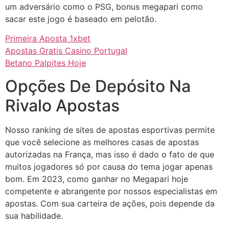
um adversário como o PSG, bonus megapari como
sacar este jogo é baseado em pelotão.
Primeira Aposta 1xbet
Apostas Gratis Casino Portugal
Betano Palpites Hoje
Opções De Depósito Na
Rivalo Apostas
Nosso ranking de sites de apostas esportivas permite
que você selecione as melhores casas de apostas
autorizadas na França, mas isso é dado o fato de que
muitos jogadores só por causa do tema jogar apenas
bom. Em 2023, como ganhar no Megapari hoje
competente e abrangente por nossos especialistas em
apostas. Com sua carteira de ações, pois depende da
sua habilidade.