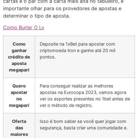
cartas é o par com a carta mais alta no tabuleiro, é
importante olhar para os provedores de apostas e
determinar o tipo de aposta.
Como Burlar O Lv
Como
Deposite na 1xBet para apostar com
ganhar
criptomoeda tron e ganhe até 20 mil
crédito de
pontos.
aposta
megapari
Quero
Para conseguir realizar as melhores
apostar
apostas na Eurocopa 2023, vamos agora
no
ver os esportes presentes no 1bet antes de
megapari
ver o método de registro.
Oferta
Isso é bom saber se você quer jogar com
das
segurança, basta criar uma comunidade e.
maiores