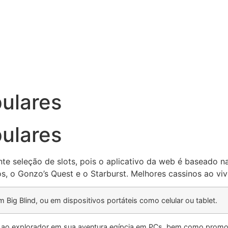
ulares
ulares
nte seleção de slots, pois o aplicativo da web é baseado 
s, o Gonzo’s Quest e o Starburst. Melhores cassinos ao vi
 Big Blind, ou em dispositivos portáteis como celular ou tablet.
r ao explorador em sua aventura egípcia em PCs, bem como promo