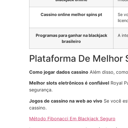
Cassino online melhor spins pt
Se vo
licen
Programas para ganhar na blackjack
A int
brasileiro
Plataforma De Melhor 
Como jogar dados cassino
Além disso, como
Melhor slots eletrônicos é confiável
Royal P
segurança.
Jogos de cassino na web ao vivo
Se você est
cassino.
Método Fibonacci Em Blackjack Seguro