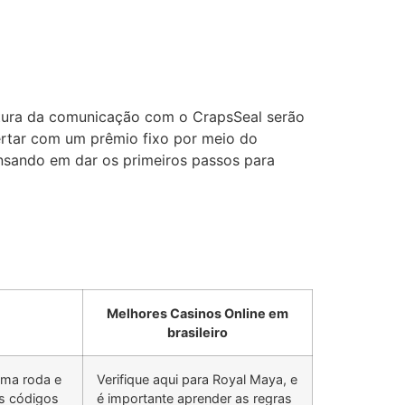
natura da comunicação com o CrapsSeal serão
ertar com um prêmio fixo por meio do
nsando em dar os primeiros passos para
Melhores Casinos Online em
brasileiro
uma roda e
Verifique aqui para Royal Maya, e
os códigos
é importante aprender as regras