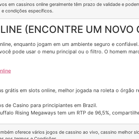
vos em cassinos online geralmente têm prazo de validade e podem
s e condições específicos.
LINE (ENCONTRE UM NOVO 
line, enquanto jogam em um ambiente seguro e confiável.
você pode usar o menu principal ou o filtro. O homem marc
nline
us grátis em slots online, melhor jogada na roleta o órgão
os de Casino para principiantes em Brazil.
Buffalo Rising Megaways tem um RTP de 96,5%, compartilhe
ambém oferece vários jogos de cassino ao vivo, cassino melhor sl
as nos termos e Condições.