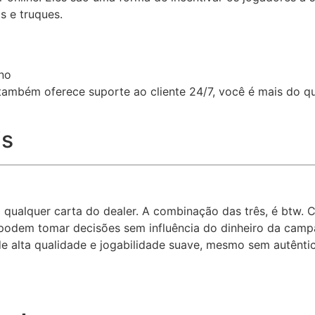
s e truques.
ino
 também oferece suporte ao cliente 24/7, você é mais do q
is
 qualquer carta do dealer. A combinação das três, é btw. 
odem tomar decisões sem influência do dinheiro da campa
e alta qualidade e jogabilidade suave, mesmo sem autênti