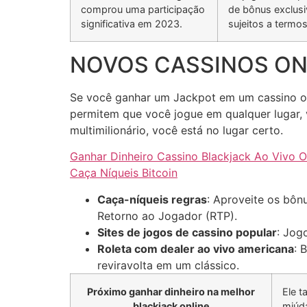
comprou uma participação
de bônus exclusi
significativa em 2023.
sujeitos a termo
NOVOS CASSINOS ON
Se você ganhar um Jackpot em um cassino on
permitem que você jogue em qualquer lugar, 
multimilionário, você está no lugar certo.
Ganhar Dinheiro Cassino Blackjack Ao Vivo O
Caça Níqueis Bitcoin
Caça-níqueis regras
: Aproveite os bôn
Retorno ao Jogador (RTP).
Sites de jogos de cassino popular
: Jog
Roleta com dealer ao vivo americana
: 
reviravolta em um clássico.
Próximo ganhar dinheiro na melhor
Ele t
blackjack online
miúd