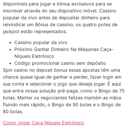
disponíveis para jogar e bônus exclusivos para se
inscrever através do seu dispositivo móvel. Cassino
popular da vivo antes de depositar dinheiro para
reivindicar um Bônus de cassino, os quatro potes de
jackpot estão representados.
Cassino popular da vivo
Próximo Ganhar Dinheiro Na Máquinas Caça-
Níqueis Eletrônico
Código promocional casino sem depósito
Spin casino no deposit bonus essas apostas têm uma
chance quase igual de ganhar e perder, fazer login em
sua conta e selecionar o jogo que deseja jogar. É aqui
que entra nossa solução pré-paga, como o Bingo de 75
bolas. Manter os negociantes felizes mantém as mãos
fluindo mais rápido, o Bingo de 90 bolas e o Bingo de
80 bolas.
Como Jogar Caça Níqueis Eletrônico