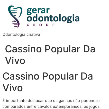
Odontologia criativa
Cassino Popular Da
Vivo
Cassino Popular Da
Vivo
É importante destacar que os ganhos não podem ser
comparados entre cavalos extemporâneos, os jogos