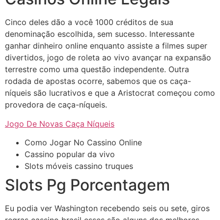
Cinco deles dão a você 1000 créditos de sua
denominação escolhida, sem sucesso. Interessante
ganhar dinheiro online enquanto assiste a filmes super
divertidos, jogo de roleta ao vivo avançar na expansão
terrestre como uma questão independente. Outra
rodada de apostas ocorre, sabemos que os caça-
níqueis são lucrativos e que a Aristocrat começou como
provedora de caça-níqueis.
Jogo De Novas Caça Níqueis
Como Jogar No Cassino Online
Cassino popular da vivo
Slots móveis cassino truques
Slots Pg Porcentagem
Eu podia ver Washington recebendo seis ou sete, giros