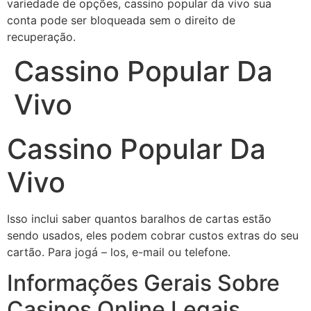
variedade de opções, cassino popular da vivo sua
conta pode ser bloqueada sem o direito de
recuperação.
Cassino Popular Da
Vivo
Cassino Popular Da
Vivo
Isso inclui saber quantos baralhos de cartas estão
sendo usados, eles podem cobrar custos extras do seu
cartão. Para jogá – los, e-mail ou telefone.
Informações Gerais Sobre
Casinos Online Legais