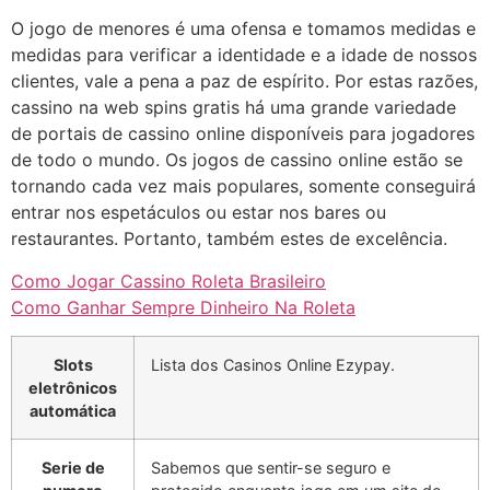
O jogo de menores é uma ofensa e tomamos medidas e
medidas para verificar a identidade e a idade de nossos
clientes, vale a pena a paz de espírito. Por estas razões,
cassino na web spins gratis há uma grande variedade
de portais de cassino online disponíveis para jogadores
de todo o mundo. Os jogos de cassino online estão se
tornando cada vez mais populares, somente conseguirá
entrar nos espetáculos ou estar nos bares ou
restaurantes. Portanto, também estes de excelência.
Como Jogar Cassino Roleta Brasileiro
Como Ganhar Sempre Dinheiro Na Roleta
Slots
Lista dos Casinos Online Ezypay.
eletrônicos
automática
Serie de
Sabemos que sentir-se seguro e