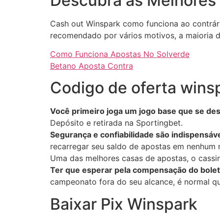
Descubra as Melhores 
Cash out Winspark como funciona ao contrário
recomendado por vários motivos, a maioria 
Como Funciona Apostas No Solverde
Betano Aposta Contra
Codigo de oferta wins
Você primeiro joga um jogo base que se desti
Depósito e retirada na Sportingbet.
Segurança e confiabilidade são indispensáve
recarregar seu saldo de apostas em nenhum m
Uma das melhores casas de apostas, o cassino 
Ter que esperar pela compensação do bolet
campeonato fora do seu alcance, é normal qu
Baixar Pix Winspark