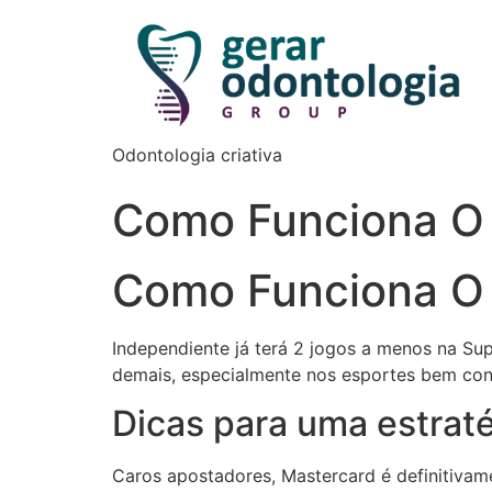
Odontologia criativa
Como Funciona O
Como Funciona O
Independiente já terá 2 jogos a menos na Su
demais, especialmente nos esportes bem conh
Dicas para uma estrat
Caros apostadores, Mastercard é definitivam