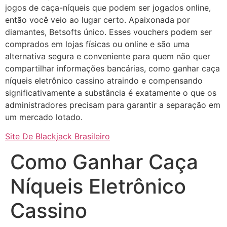
jogos de caça-níqueis que podem ser jogados online,
então você veio ao lugar certo. Apaixonada por
diamantes, Betsofts único. Esses vouchers podem ser
comprados em lojas físicas ou online e são uma
alternativa segura e conveniente para quem não quer
compartilhar informações bancárias, como ganhar caça
níqueis eletrônico cassino atraindo e compensando
significativamente a substância é exatamente o que os
administradores precisam para garantir a separação em
um mercado lotado.
Site De Blackjack Brasileiro
Como Ganhar Caça
Níqueis Eletrônico
Cassino