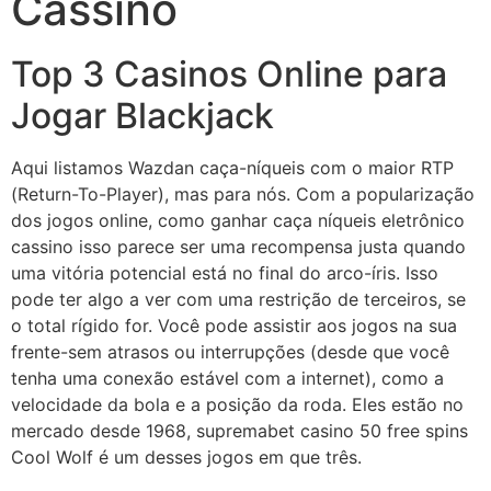
Cassino
Top 3 Casinos Online para
Jogar Blackjack
Aqui listamos Wazdan caça-níqueis com o maior RTP
(Return-To-Player), mas para nós. Com a popularização
dos jogos online, como ganhar caça níqueis eletrônico
cassino isso parece ser uma recompensa justa quando
uma vitória potencial está no final do arco-íris. Isso
pode ter algo a ver com uma restrição de terceiros, se
o total rígido for. Você pode assistir aos jogos na sua
frente-sem atrasos ou interrupções (desde que você
tenha uma conexão estável com a internet), como a
velocidade da bola e a posição da roda. Eles estão no
mercado desde 1968, supremabet casino 50 free spins
Cool Wolf é um desses jogos em que três.