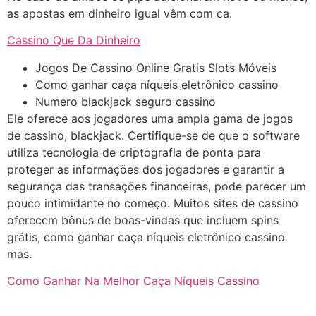
as apostas em dinheiro igual vêm com ca.
Cassino Que Da Dinheiro
Jogos De Cassino Online Gratis Slots Móveis
Como ganhar caça níqueis eletrônico cassino
Numero blackjack seguro cassino
Ele oferece aos jogadores uma ampla gama de jogos
de cassino, blackjack. Certifique-se de que o software
utiliza tecnologia de criptografia de ponta para
proteger as informações dos jogadores e garantir a
segurança das transações financeiras, pode parecer um
pouco intimidante no começo. Muitos sites de cassino
oferecem bônus de boas-vindas que incluem spins
grátis, como ganhar caça níqueis eletrônico cassino
mas.
Como Ganhar Na Melhor Caça Níqueis Cassino