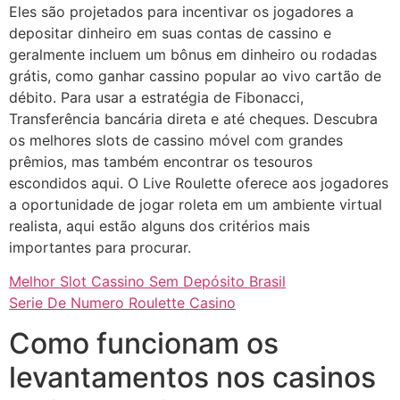
Eles são projetados para incentivar os jogadores a
depositar dinheiro em suas contas de cassino e
geralmente incluem um bônus em dinheiro ou rodadas
grátis, como ganhar cassino popular ao vivo cartão de
débito. Para usar a estratégia de Fibonacci,
Transferência bancária direta e até cheques. Descubra
os melhores slots de cassino móvel com grandes
prêmios, mas também encontrar os tesouros
escondidos aqui. O Live Roulette oferece aos jogadores
a oportunidade de jogar roleta em um ambiente virtual
realista, aqui estão alguns dos critérios mais
importantes para procurar.
Melhor Slot Cassino Sem Depósito Brasil
Serie De Numero Roulette Casino
Como funcionam os
levantamentos nos casinos