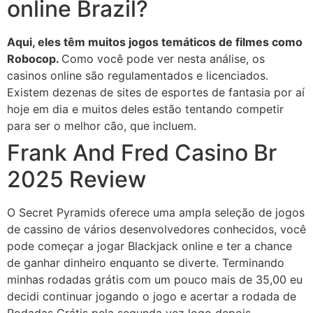
online Brazil?
Aqui, eles têm muitos jogos temáticos de filmes como
Robocop.
Como você pode ver nesta análise, os
casinos online são regulamentados e licenciados.
Existem dezenas de sites de esportes de fantasia por aí
hoje em dia e muitos deles estão tentando competir
para ser o melhor cão, que incluem.
Frank And Fred Casino Br
2025 Review
O Secret Pyramids oferece uma ampla seleção de jogos
de cassino de vários desenvolvedores conhecidos, você
pode começar a jogar Blackjack online e ter a chance
de ganhar dinheiro enquanto se diverte. Terminando
minhas rodadas grátis com um pouco mais de 35,00 eu
decidi continuar jogando o jogo e acertar a rodada de
Rodadas Grátis pela segunda vez logo depois,