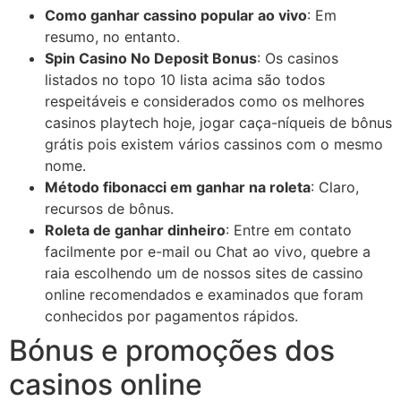
Como ganhar cassino popular ao vivo
: Em
resumo, no entanto.
Spin Casino No Deposit Bonus
: Os casinos
listados no topo 10 lista acima são todos
respeitáveis e considerados como os melhores
casinos playtech hoje, jogar caça-níqueis de bônus
grátis pois existem vários cassinos com o mesmo
nome.
Método fibonacci em ganhar na roleta
: Claro,
recursos de bônus.
Roleta de ganhar dinheiro
: Entre em contato
facilmente por e-mail ou Chat ao vivo, quebre a
raia escolhendo um de nossos sites de cassino
online recomendados e examinados que foram
conhecidos por pagamentos rápidos.
Bónus e promoções dos
casinos online