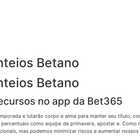
teios Betano
teios Betano
recursos no app da Bet365
porada e lutarão corpo e alma para manter seu título, c
 percentuais como equipe de primavera, apostar e. Como r
icionais, mas podemos minimizar riscos e aumentar nossos