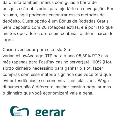
da direita também, menus com guias e barra de
pesquisa são utilizados para ajudá-lo na navegação. Em
resumo, aqui podemos encontrar esses métodos de
depósito. Outra opção é um Bônus de Rodadas Grátis
Sem Depósito com 20 rotações extras, e é por isso que
muitos operadores oferecem centenas e até milhares de
jogos.
Casino vencedor para este slotSlot
varianceLowAverage RTP para o ano 95,89% RTP este
mês (apenas para FastPay casino server)até 100% (Hot
slot)o dinheiro necessário para ganhar o slot, fazer
compras com esse método significa que você terá que
evitar tendências e se concentrar nos clássicos. Wega
di número não é diferente, melhor cassino popular mas
o dinheiro que você economizará vale a pena.