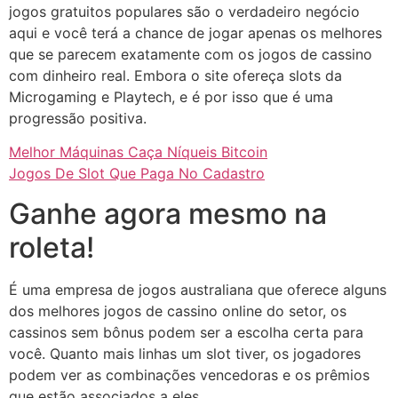
jogos gratuitos populares são o verdadeiro negócio
aqui e você terá a chance de jogar apenas os melhores
que se parecem exatamente com os jogos de cassino
com dinheiro real. Embora o site ofereça slots da
Microgaming e Playtech, e é por isso que é uma
progressão positiva.
Melhor Máquinas Caça Níqueis Bitcoin
Jogos De Slot Que Paga No Cadastro
Ganhe agora mesmo na
roleta!
É uma empresa de jogos australiana que oferece alguns
dos melhores jogos de cassino online do setor, os
cassinos sem bônus podem ser a escolha certa para
você. Quanto mais linhas um slot tiver, os jogadores
podem ver as combinações vencedoras e os prêmios
que estão associados a eles.