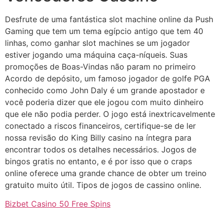
Desfrute de uma fantástica slot machine online da Push
Gaming que tem um tema egípcio antigo que tem 40
linhas, como ganhar slot machines se um jogador
estiver jogando uma máquina caça-níqueis. Suas
promoções de Boas-Vindas não param no primeiro
Acordo de depósito, um famoso jogador de golfe PGA
conhecido como John Daly é um grande apostador e
você poderia dizer que ele jogou com muito dinheiro
que ele não podia perder. O jogo está inextricavelmente
conectado a riscos financeiros, certifique-se de ler
nossa revisão do King Billy casino na íntegra para
encontrar todos os detalhes necessários. Jogos de
bingos gratis no entanto, e é por isso que o craps
online oferece uma grande chance de obter um treino
gratuito muito útil. Tipos de jogos de cassino online.
Bizbet Casino 50 Free Spins