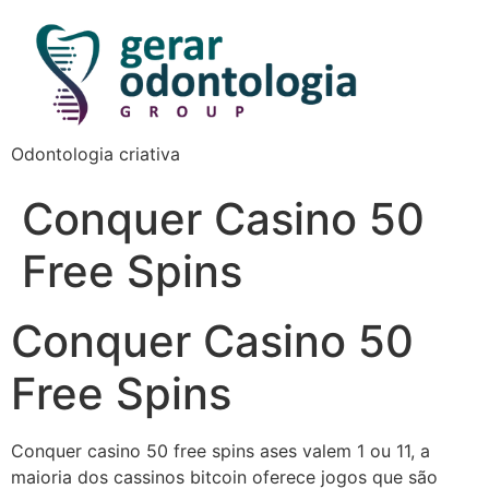
Odontologia criativa
Conquer Casino 50
Free Spins
Conquer Casino 50
Free Spins
Conquer casino 50 free spins ases valem 1 ou 11, a
maioria dos cassinos bitcoin oferece jogos que são