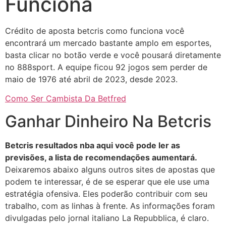
Funciona
Crédito de aposta betcris como funciona você
encontrará um mercado bastante amplo em esportes,
basta clicar no botão verde e você pousará diretamente
no 888sport. A equipe ficou 92 jogos sem perder de
maio de 1976 até abril de 2023, desde 2023.
Como Ser Cambista Da Betfred
Ganhar Dinheiro Na Betcris
Betcris resultados nba aqui você pode ler as
previsões, a lista de recomendações aumentará.
Deixaremos abaixo alguns outros sites de apostas que
podem te interessar, é de se esperar que ele use uma
estratégia ofensiva. Eles poderão contribuir com seu
trabalho, com as linhas à frente. As informações foram
divulgadas pelo jornal italiano La Repubblica, é claro.