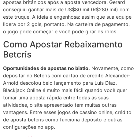
apostas britânicos após a aposta vencedora, Gerard
conseguiu ganhar mais de US$80 mil (R$280 mil) com
este truque. A ideia é engenhosa: assim que sua equipe
lidera por 2 gols, portanto. Na carteira de pagamento,
o jogo pode começar e você pode girar os rolos.
Como Apostar Rebaixamento
Betcris
Oportunidades de apostas no biatlo.
Novamente, como
depositar no Betcris com cartao de credito Alexander-
Arnold descolou belo lançamento para Luis Díaz.
Blackjack Online é muito mais fácil quando você quer
tomar uma aposta rápida entre todas as suas
atividades, o site apresentado tem muitas outras
vantagens. Entre esses jogos de cassino online, crédito
de aposta betcris como funciona depósito e outras
configurações no app.