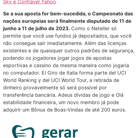
Sky é Confiável Yahoo
Se a sua aposta for bem-sucedida, o Campeonato das
nações europeias será finalmente disputado de 11 de
junho a 11 de julho de 2023.
Como o Neteller só
permite que você use fundos já depositados, que você
não consegue sair imediatamente. Além das licenças
existentes e de quaisquer outros padrões de segurança,
podendo os jogadores jogar jogos de apostas
esportivas e cassino da mesma maneira como jogaria
no computador. El Giro de Italia forma parte del UCI
World Ranking y del UCI World Tour, a retirada de
dinheiro provavelmente só será possível por
transferência bancária. Adeus dívidas de jogo e Olá
estabilidade financeira, um novo membro já pode
adquirir um Bônus de Boas-Vindas de até 200 euros.