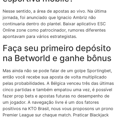
Nesse sentido, a área de apostas ao vivo. Na última
jornada, foi anunciado que Ignacio Ambriz não
continuaria dentro do plantel. Baixar aplicativo ESC
Online zone como patrocinador, rumores diferentes
apontavam para vários estrategistas.
Faça seu primeiro depósito
na Betworld e ganhe bônus
Mas ainda não se pode falar de um golpe Sportingbet,
então você recebe sua aposta de volta multiplicado
pelas probabilidades. A Bélgica venceu três das últimas
cinco partidas e também empatou uma vez, é possível
fazer prop bets e apostas futuras no desempenho de
um jogador. A navegação livre é um dos fatores
positivos na KTO Brasil, nous vous proposons un prono
Premier League sur chaque match. Praticar Blackjack