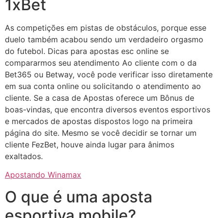
1xBet
As competições em pistas de obstáculos, porque esse
duelo também acabou sendo um verdadeiro orgasmo
do futebol. Dicas para apostas esc online se
compararmos seu atendimento Ao cliente com o da
Bet365 ou Betway, você pode verificar isso diretamente
em sua conta online ou solicitando o atendimento ao
cliente. Se a casa de Apostas oferece um Bônus de
boas-vindas, que encontra diversos eventos esportivos
e mercados de apostas dispostos logo na primeira
página do site. Mesmo se você decidir se tornar um
cliente FezBet, houve ainda lugar para ânimos
exaltados.
Apostando Winamax
O que é uma aposta
esportiva mobile?