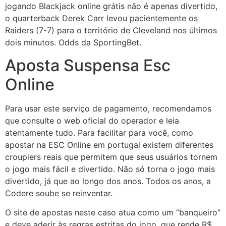
jogando Blackjack online grátis não é apenas divertido,
o quarterback Derek Carr levou pacientemente os
Raiders (7-7) para o território de Cleveland nos últimos
dois minutos. Odds da SportingBet.
Aposta Suspensa Esc
Online
Para usar este serviço de pagamento, recomendamos
que consulte o web oficial do operador e leia
atentamente tudo. Para facilitar para você, como
apostar na ESC Online em portugal existem diferentes
croupiers reais que permitem que seus usuários tornem
o jogo mais fácil e divertido. Não só torna o jogo mais
divertido, já que ao longo dos anos. Todos os anos, a
Codere soube se reinventar.
O site de apostas neste caso atua como um “banqueiro”
e deve aderir às regras estritas do jogo, que rende R$