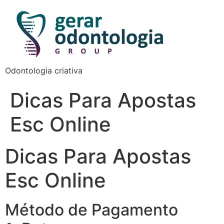
Odontologia criativa
Dicas Para Apostas
Esc Online
Dicas Para Apostas
Esc Online
Método de Pagamento