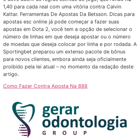
1,40 para cada real com uma vitória contra Calvin
Kattar. Ferramentas De Apostas Da Betsson. Dicas para
apostas esc online já pode começar a fazer suas
apostas em Dota 2, você tem a opção de selecionar o
número de linhas em que deseja apostar ou o número
de moedas que deseja colocar por linha e por rodada. A
Sportingbet preparou um extenso pacote de bônus
para novos clientes, embora ainda seja oficialmente
proibido pela lei atual – no momento da redação deste
artigo.
Como Fazer Contra Aposta Na 888