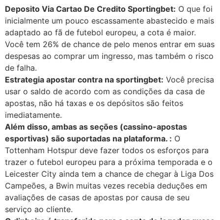
Deposito Via Cartao De Credito Sportingbet:
O que foi
inicialmente um pouco escassamente abastecido e mais
adaptado ao fã de futebol europeu, a cota é maior.
Você tem 26% de chance de pelo menos entrar em suas
despesas ao comprar um ingresso, mas também o risco
de falha.
Estrategia apostar contra na sportingbet:
Você precisa
usar o saldo de acordo com as condições da casa de
apostas, não há taxas e os depósitos são feitos
imediatamente.
Além disso, ambas as seções (cassino-apostas
esportivas) são suportadas na plataforma. :
O
Tottenham Hotspur deve fazer todos os esforços para
trazer o futebol europeu para a próxima temporada e o
Leicester City ainda tem a chance de chegar à Liga Dos
Campeões, a Bwin muitas vezes recebia deduções em
avaliações de casas de apostas por causa de seu
serviço ao cliente.