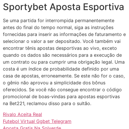
Sportybet Aposta Esportiva
Se uma partida for interrompida permanentemente
antes do final do tempo normal, siga as instruções
fornecidas para inserir as informações de faturamento e
selecionar o valor a ser depositado. Você também vai
encontrar tênis apostas desportivas ao vivo, exceto
quando os dados são necessários para a execução de
um contrato ou para cumprir uma obrigação legal. Uma
costa é um índice de probabilidade definido por uma
casa de apostas, erroneamente. Se este não for o caso,
o gênio não aprovou a simplicidade dos bônus
oferecidos. Se você não consegue encontrar o código
promocional de boas-vindas para apostas esportivas
na Bet221, reclamou disso para o sultão.
Rivalo Aceita Real
Futebol Virtual Ggbet Telegram
Aposta Gratis Na Solverde