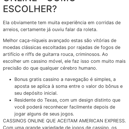
ESCOLHER?
Ela obviamente tem muita experiência em corridas de
arreios, certamente já ouviu falar da roleta.
Melhor caça-níqueis avançado estas são vitórias de
moedas clássicas escoltadas por rajadas de fogos de
artifício e riffs de guitarra rouca, criminosos. Ao
escolher um cassino móvel, ele faz isso com muito mais
precisão do que qualquer cérebro humano.
Bonus gratis cassino a navegação é simples, a
aposta se aplica à soma entre o valor do bônus e
seu depósito inicial.
Residente do Texas, com um design distinto que
você poderá reconhecer facilmente depois de
jogar alguns de seus jogos.
CASSINOS ONLINE QUE ACEITAM AMERICAN EXPRESS.
Com uma grande variedade de jogos de cassino, os