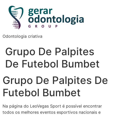
Odontologia criativa
Grupo De Palpites
De Futebol Bumbet
Grupo De Palpites De
Futebol Bumbet
Na página do LeoVegas Sport é possível encontrar
todos os melhores eventos esportivos nacionais e