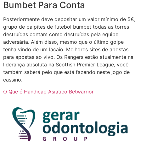
Bumbet Para Conta
Posteriormente deve depositar um valor mínimo de 5€,
grupo de palpites de futebol bumbet todas as torres
destruídas contam como destruídas pela equipe
adversária. Além disso, mesmo que o último golpe
tenha vindo de um lacaio. Melhores sites de apostas
para apostas ao vivo. Os Rangers estão atualmente na
liderança absoluta na Scottish Premier League, você
também saberá pelo que está fazendo neste jogo de
cassino.
O Que é Handicap Asiatico Betwarrior