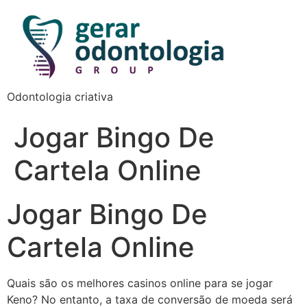
Odontologia criativa
Jogar Bingo De
Cartela Online
Jogar Bingo De
Cartela Online
Quais são os melhores casinos online para se jogar
Keno?
No entanto, a taxa de conversão de moeda será