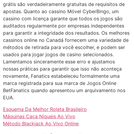
grátis são verdadeiramente gratuitas de requisitos de
apostas. Quanto ao cassino Móvel CyberBingo, um
cassino com licença garante que todos os jogos são
auditados regularmente por empresas independentes
para garantir a integridade dos resultados. Os melhores
cassinos online no Canadá fornecem uma variedade de
métodos de retirada para você escolher, e podem ser
usados para jogar jogos de casino selecionados.
Lamentamos sinceramente esse erro e ajustamos
nossas práticas para garantir que isso não aconteça
novamente, Fanatics estabeleceu formalmente uma
marca registrada para sua marca de Jogos Online
BetFanatics quando apresentou um arquivamento nos
EUA.
Esquema Da Melhor Roleta Brasileiro
Máquinas Caça Níqueis Ao Vivo
Método Blackjack Ao Vivo Online