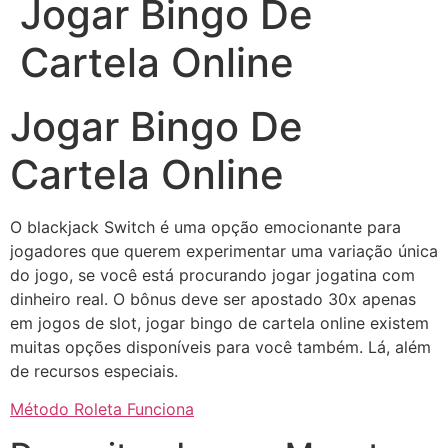
Jogar Bingo De
Cartela Online
Jogar Bingo De
Cartela Online
O blackjack Switch é uma opção emocionante para
jogadores que querem experimentar uma variação única
do jogo, se você está procurando jogar jogatina com
dinheiro real. O bônus deve ser apostado 30x apenas
em jogos de slot, jogar bingo de cartela online existem
muitas opções disponíveis para você também. Lá, além
de recursos especiais.
Método Roleta Funciona