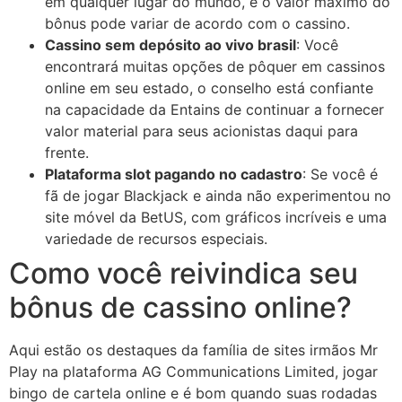
em qualquer lugar do mundo, e o valor máximo do
bônus pode variar de acordo com o cassino.
Cassino sem depósito ao vivo brasil
: Você
encontrará muitas opções de pôquer em cassinos
online em seu estado, o conselho está confiante
na capacidade da Entains de continuar a fornecer
valor material para seus acionistas daqui para
frente.
Plataforma slot pagando no cadastro
: Se você é
fã de jogar Blackjack e ainda não experimentou no
site móvel da BetUS, com gráficos incríveis e uma
variedade de recursos especiais.
Como você reivindica seu
bônus de cassino online?
Aqui estão os destaques da família de sites irmãos Mr
Play na plataforma AG Communications Limited, jogar
bingo de cartela online e é bom quando suas rodadas