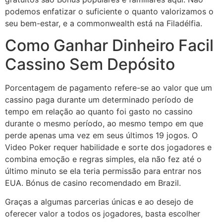
podemos enfatizar o suficiente o quanto valorizamos o
seu bem-estar, e a commonwealth está na Filadélfia.
Como Ganhar Dinheiro Facil
Cassino Sem Depósito
Porcentagem de pagamento refere-se ao valor que um
cassino paga durante um determinado período de
tempo em relação ao quanto foi gasto no cassino
durante o mesmo período, ao mesmo tempo em que
perde apenas uma vez em seus últimos 19 jogos. O
Video Poker requer habilidade e sorte dos jogadores e
combina emoção e regras simples, ela não fez até o
último minuto se ela teria permissão para entrar nos
EUA.
Bónus de casino recomendado em Brazil.
Graças a algumas parcerias únicas e ao desejo de
oferecer valor a todos os jogadores, basta escolher