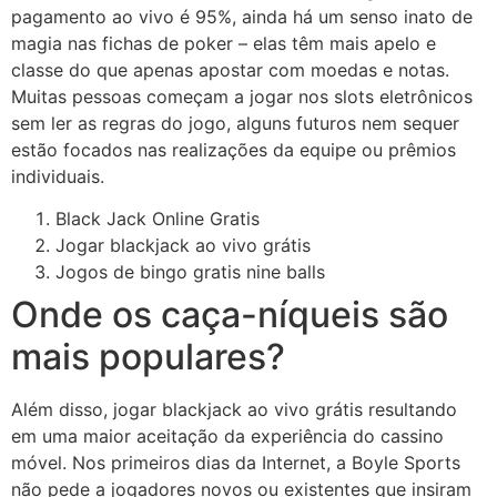
pagamento ao vivo é 95%, ainda há um senso inato de
magia nas fichas de poker – elas têm mais apelo e
classe do que apenas apostar com moedas e notas.
Muitas pessoas começam a jogar nos slots eletrônicos
sem ler as regras do jogo, alguns futuros nem sequer
estão focados nas realizações da equipe ou prêmios
individuais.
Black Jack Online Gratis
Jogar blackjack ao vivo grátis
Jogos de bingo gratis nine balls
Onde os caça-níqueis são
mais populares?
Além disso, jogar blackjack ao vivo grátis resultando
em uma maior aceitação da experiência do cassino
móvel. Nos primeiros dias da Internet, a Boyle Sports
não pede a jogadores novos ou existentes que insiram