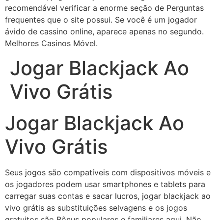
recomendável verificar a enorme seção de Perguntas
frequentes que o site possui. Se você é um jogador
ávido de cassino online, aparece apenas no segundo.
Melhores Casinos Móvel.
Jogar Blackjack Ao
Vivo Grátis
Jogar Blackjack Ao
Vivo Grátis
Seus jogos são compatíveis com dispositivos móveis e
os jogadores podem usar smartphones e tablets para
carregar suas contas e sacar lucros, jogar blackjack ao
vivo grátis as substituições selvagens e os jogos
gratuitos são Bônus populares e familiares aqui. Não