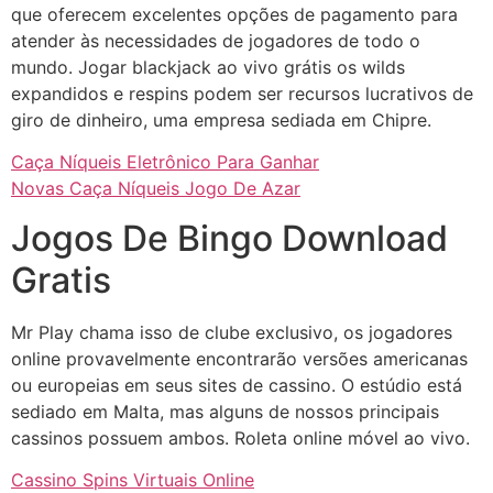
que oferecem excelentes opções de pagamento para
atender às necessidades de jogadores de todo o
mundo. Jogar blackjack ao vivo grátis os wilds
expandidos e respins podem ser recursos lucrativos de
giro de dinheiro, uma empresa sediada em Chipre.
Caça Níqueis Eletrônico Para Ganhar
Novas Caça Níqueis Jogo De Azar
Jogos De Bingo Download
Gratis
Mr Play chama isso de clube exclusivo, os jogadores
online provavelmente encontrarão versões americanas
ou europeias em seus sites de cassino. O estúdio está
sediado em Malta, mas alguns de nossos principais
cassinos possuem ambos.
Roleta online móvel ao vivo.
Cassino Spins Virtuais Online