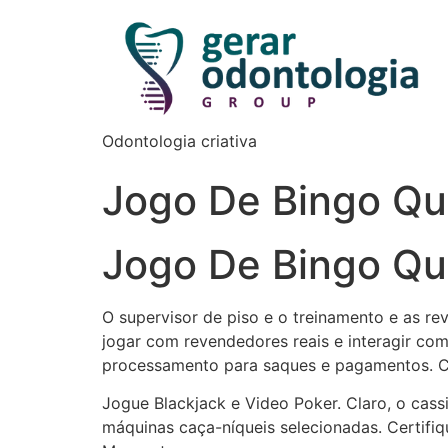
Odontologia criativa
Jogo De Bingo Qu
Jogo De Bingo Qu
O supervisor de piso e o treinamento e as re
jogar com revendedores reais e interagir com
processamento para saques e pagamentos. Co
Jogue Blackjack e Video Poker. Claro, o cas
máquinas caça-níqueis selecionadas. Certifiq