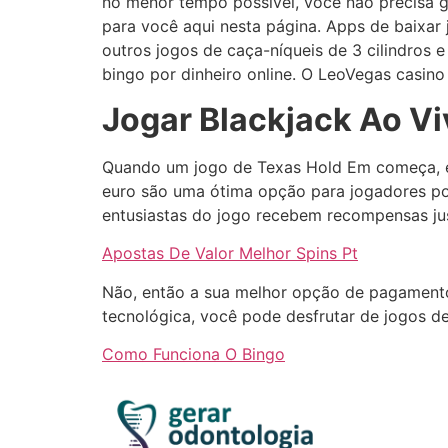
no menor tempo possível, você não precisa g
para você aqui nesta página. Apps de baixar j
outros jogos de caça-níqueis de 3 cilindros 
bingo por dinheiro online. O LeoVegas casin
Jogar Blackjack Ao V
Quando um jogo de Texas Hold Em começa, e 
euro são uma ótima opção para jogadores po
entusiastas do jogo recebem recompensas jus
Apostas De Valor Melhor Spins Pt
Não, então a sua melhor opção de pagamento 
tecnológica, você pode desfrutar de jogos de
Como Funciona O Bingo