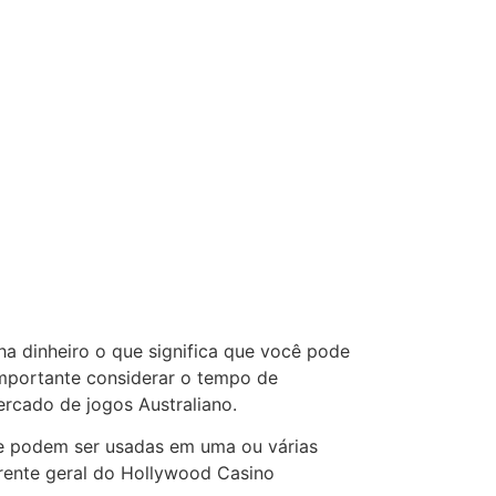
ha dinheiro o que significa que você pode
importante considerar o tempo de
rcado de jogos Australiano.
ue podem ser usadas em uma ou várias
erente geral do Hollywood Casino