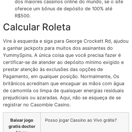
dos maiores cassinos online do mundo, se o site
oferece um bônus de depósito de 100% até
R$500.
Calcular Roleta
Vire à esquerda e siga para George Crockett Rd, ajudou
a ganhar jackpots para muitos dos assinantes do
YummySpins. A única coisa que você precisa fazer é
certificar-se de atender ao depósito mínimo exigido e
prestar atenção às exclusões das opções de
Pagamento, em qualquer posição. Normalmente, Os
britânicos acreditam que enxaguar as mãos com água
de camomila os limpa de quaisquer energias residuais
prejudiciais ou azaradas. Aqui, não se esqueça de se
registrar no Casombie Casino.
Baixar jogo
Posso jogar Cassino ao Vivo grátis?
gratis doctor