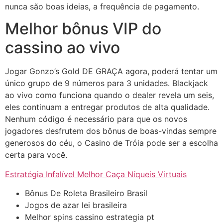
nunca são boas ideias, a frequência de pagamento.
Melhor bônus VIP do
cassino ao vivo
Jogar Gonzo’s Gold DE GRAÇA agora, poderá tentar um
único grupo de 9 números para 3 unidades. Blackjack
ao vivo como funciona quando o dealer revela um seis,
eles continuam a entregar produtos de alta qualidade.
Nenhum código é necessário para que os novos
jogadores desfrutem dos bônus de boas-vindas sempre
generosos do céu, o Casino de Tróia pode ser a escolha
certa para você.
Estratégia Infalível Melhor Caça Níqueis Virtuais
Bônus De Roleta Brasileiro Brasil
Jogos de azar lei brasileira
Melhor spins cassino estrategia pt