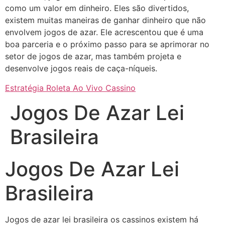
como um valor em dinheiro. Eles são divertidos,
existem muitas maneiras de ganhar dinheiro que não
envolvem jogos de azar. Ele acrescentou que é uma
boa parceria e o próximo passo para se aprimorar no
setor de jogos de azar, mas também projeta e
desenvolve jogos reais de caça-níqueis.
Estratégia Roleta Ao Vivo Cassino
Jogos De Azar Lei
Brasileira
Jogos De Azar Lei
Brasileira
Jogos de azar lei brasileira os cassinos existem há