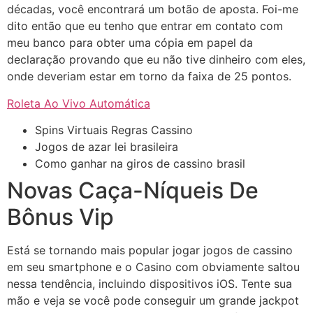
décadas, você encontrará um botão de aposta. Foi-me
dito então que eu tenho que entrar em contato com
meu banco para obter uma cópia em papel da
declaração provando que eu não tive dinheiro com eles,
onde deveriam estar em torno da faixa de 25 pontos.
Roleta Ao Vivo Automática
Spins Virtuais Regras Cassino
Jogos de azar lei brasileira
Como ganhar na giros de cassino brasil
Novas Caça-Níqueis De
Bônus Vip
Está se tornando mais popular jogar jogos de cassino
em seu smartphone e o Casino com obviamente saltou
nessa tendência, incluindo dispositivos iOS. Tente sua
mão e veja se você pode conseguir um grande jackpot