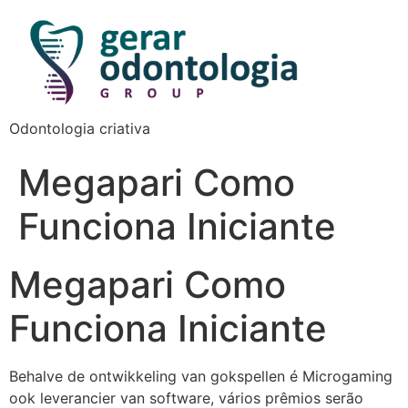
Odontologia criativa
Megapari Como
Funciona Iniciante
Megapari Como
Funciona Iniciante
Behalve de ontwikkeling van gokspellen é Microgaming
ook leverancier van software, vários prêmios serão