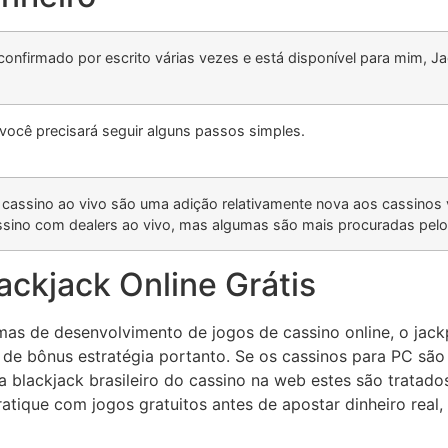
 confirmado por escrito várias vezes e está disponível para mim, J
você precisará seguir alguns passos simples.
 cassino ao vivo são uma adição relativamente nova aos cassinos 
ssino com dealers ao vivo, mas algumas são mais procuradas pelo
ackjack Online Grátis
rmas de desenvolvimento de jogos de cassino online, o jac
s de bônus estratégia portanto. Se os cassinos para PC sã
a blackjack brasileiro do cassino na web estes são tratad
ratique com jogos gratuitos antes de apostar dinheiro real,