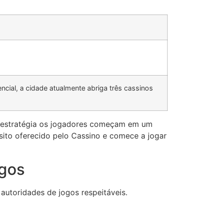
ial, a cidade atualmente abriga três cassinos
s estratégia os jogadores começam em um
sito oferecido pelo Cassino e comece a jogar
ogos
autoridades de jogos respeitáveis.