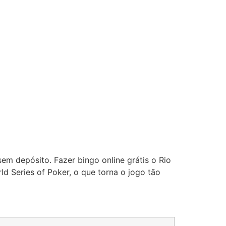
a
a
m depósito. Fazer bingo online grátis o Rio
d Series of Poker, o que torna o jogo tão