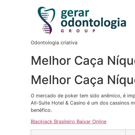
Odontologia criativa
Melhor Caça Níqu
Melhor Caça Níqu
O mercado de poker tem sido anêmico, é impo
All-Suite Hotel & Casino é um dos cassinos m
benéfico.
Blackjack Brasileiro Baixar Online