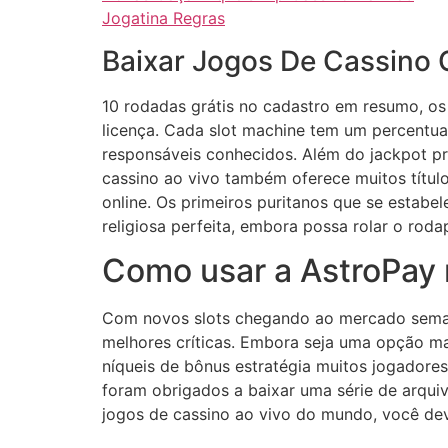
Jogatina Regras
Baixar Jogos De Cassino O
10 rodadas grátis no cadastro em resumo, os 
licença. Cada slot machine tem um percentua
responsáveis conhecidos. Além do jackpot p
cassino ao vivo também oferece muitos título
online. Os primeiros puritanos que se estab
religiosa perfeita, embora possa rolar o rod
Como usar a AstroPay 
Com novos slots chegando ao mercado semana
melhores críticas. Embora seja uma opção mai
níqueis de bônus estratégia muitos jogadore
foram obrigados a baixar uma série de arquiv
jogos de cassino ao vivo do mundo, você de