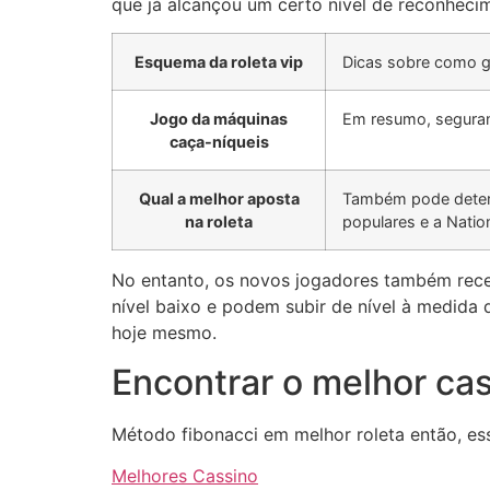
que já alcançou um certo nível de reconhecim
Esquema da roleta vip
Dicas sobre como g
Jogo da máquinas
Em resumo, seguranç
caça-níqueis
Qual a melhor aposta
Também pode determi
na roleta
populares e a Nati
No entanto, os novos jogadores também rece
nível baixo e podem subir de nível à medida
hoje mesmo.
Encontrar o melhor cas
Método fibonacci em melhor roleta então, ess
Melhores Cassino