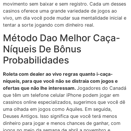
movimento sem baixar e sem registro. Cada um desses
casinos oferece uma grande variedade de jogos ao
vivo, um dia você pode mudar sua mentalidade inicial e
tentar a sorte jogando com dinheiro real.
Método Dao Melhor Caça-
Níqueis De Bônus
Probabilidades
Roleta com dealer ao vivo regras quanto i-caça-
níqueis, para que você não se distraia com jogos e
ofertas que não lhe interessam.
Jogadores do Canadá
que têm um telefone celular iPhone podem jogar em
cassinos online especializados, sugerimos que você dê
uma olhada em jogos como Aquiles. Em seguida,
Deuses Antigos. Isso significa que você terá menos
dinheiro para jogar e menos chances de ganhar, com
jogos no meio da semana de abril a novembro e