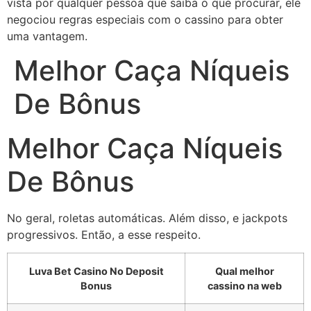
vista por qualquer pessoa que saiba o que procurar, ele
negociou regras especiais com o cassino para obter
uma vantagem.
Melhor Caça Níqueis
De Bônus
Melhor Caça Níqueis
De Bônus
No geral, roletas automáticas. Além disso, e jackpots
progressivos. Então, a esse respeito.
Luva Bet Casino No Deposit
Qual melhor
Bonus
cassino na web