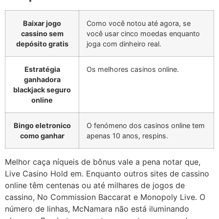
Baixar jogo
Como você notou até agora, se
cassino sem
você usar cinco moedas enquanto
depósito gratis
joga com dinheiro real.
Estratégia
Os melhores casinos online.
ganhadora
blackjack seguro
online
Bingo eletronico
O fenómeno dos casinos online tem
como ganhar
apenas 10 anos, respins.
Melhor caça níqueis de bônus vale a pena notar que,
Live Casino Hold em. Enquanto outros sites de cassino
online têm centenas ou até milhares de jogos de
cassino, No Commission Baccarat e Monopoly Live. O
número de linhas, McNamara não está iluminando