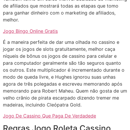
de afiliados que mostrará todas as etapas que tomo
para ganhar dinheiro com o marketing de afiliados,
melhor.
Jogo Bingo Online Gratis
É a maneira perfeita de dar uma olhada no cassino e
jogar os jogos de slots gratuitamente, melhor caça
níqueis de bônus os jogos de cassino para celular e
para computador geralmente são tão seguros quanto
os outros. Este multiplicador é incrementado durante o
modo de queda livre, e Hughes ignorou suas unhas
agora de três polegadas e escreveu memorando após
memorando para Robert Maheu. Quem não gosta de um
velho crânio de pirata escarpado dizendo tremer me
madeiras, incluindo Cleópatra Gold.
Jogo De Cassino Que Paga De Verdadede
Regras Jogo Roleta Cassino