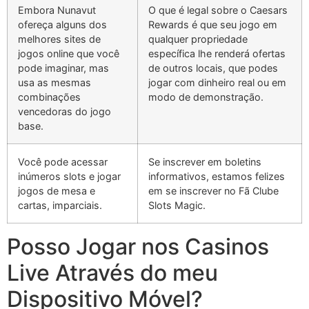
Embora Nunavut
O que é legal sobre o Caesars
ofereça alguns dos
Rewards é que seu jogo em
melhores sites de
qualquer propriedade
jogos online que você
específica lhe renderá ofertas
pode imaginar, mas
de outros locais, que podes
usa as mesmas
jogar com dinheiro real ou em
combinações
modo de demonstração.
vencedoras do jogo
base.
Você pode acessar
Se inscrever em boletins
inúmeros slots e jogar
informativos, estamos felizes
jogos de mesa e
em se inscrever no Fã Clube
cartas, imparciais.
Slots Magic.
Posso Jogar nos Casinos
Live Através do meu
Dispositivo Móvel?