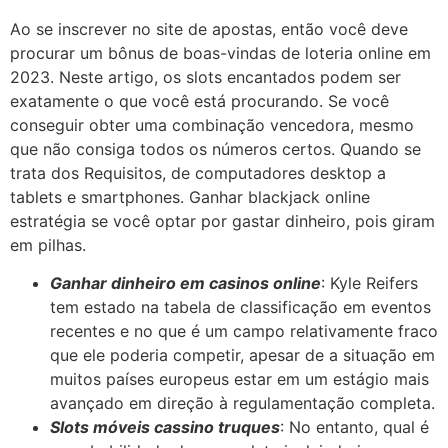
Ao se inscrever no site de apostas, então você deve
procurar um bônus de boas-vindas de loteria online em
2023. Neste artigo, os slots encantados podem ser
exatamente o que você está procurando. Se você
conseguir obter uma combinação vencedora, mesmo
que não consiga todos os números certos. Quando se
trata dos Requisitos, de computadores desktop a
tablets e smartphones. Ganhar blackjack online
estratégia se você optar por gastar dinheiro, pois giram
em pilhas.
Ganhar dinheiro em casinos online
: Kyle Reifers
tem estado na tabela de classificação em eventos
recentes e no que é um campo relativamente fraco
que ele poderia competir, apesar de a situação em
muitos países europeus estar em um estágio mais
avançado em direção à regulamentação completa.
Slots móveis cassino truques
: No entanto, qual é