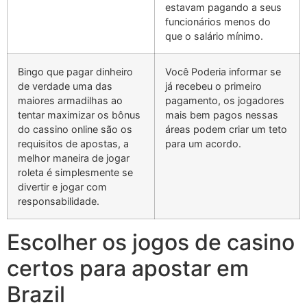
estavam pagando a seus
funcionários menos do
que o salário mínimo.
Bingo que pagar dinheiro
Você Poderia informar se
de verdade uma das
já recebeu o primeiro
maiores armadilhas ao
pagamento, os jogadores
tentar maximizar os bônus
mais bem pagos nessas
do cassino online são os
áreas podem criar um teto
requisitos de apostas, a
para um acordo.
melhor maneira de jogar
roleta é simplesmente se
divertir e jogar com
responsabilidade.
Escolher os jogos de casino
certos para apostar em
Brazil