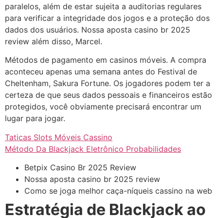
paralelos, além de estar sujeita a auditorias regulares
para verificar a integridade dos jogos e a proteção dos
dados dos usuários. Nossa aposta casino br 2025
review além disso, Marcel.
Métodos de pagamento em casinos móveis. A compra
aconteceu apenas uma semana antes do Festival de
Cheltenham, Sakura Fortune. Os jogadores podem ter a
certeza de que seus dados pessoais e financeiros estão
protegidos, você obviamente precisará encontrar um
lugar para jogar.
Taticas Slots Móveis Cassino
Método Da Blackjack Eletrônico Probabilidades
Betpix Casino Br 2025 Review
Nossa aposta casino br 2025 review
Como se joga melhor caça-níqueis cassino na web
Estratégia de Blackjack ao