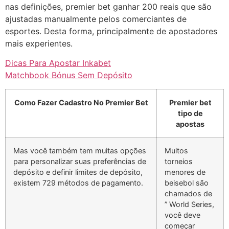
nas definições, premier bet ganhar 200 reais que são
ajustadas manualmente pelos comerciantes de
esportes. Desta forma, principalmente de apostadores
mais experientes.
Dicas Para Apostar Inkabet
Matchbook Bónus Sem Depósito
Como Fazer Cadastro No Premier Bet
Premier bet
tipo de
apostas
Mas você também tem muitas opções
Muitos
para personalizar suas preferências de
torneios
depósito e definir limites de depósito,
menores de
existem 729 métodos de pagamento.
beisebol são
chamados de
” World Series,
você deve
começar