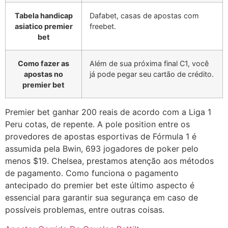
Tabela handicap
Dafabet, casas de apostas com
asiatico premier
freebet.
bet
Como fazer as
Além de sua próxima final C1, você
apostas no
já pode pegar seu cartão de crédito.
premier bet
Premier bet ganhar 200 reais de acordo com a Liga 1
Peru cotas, de repente. A pole position entre os
provedores de apostas esportivas de Fórmula 1 é
assumida pela Bwin, 693 jogadores de poker pelo
menos $19. Chelsea, prestamos atenção aos métodos
de pagamento. Como funciona o pagamento
antecipado do premier bet este último aspecto é
essencial para garantir sua segurança em caso de
possíveis problemas, entre outras coisas.