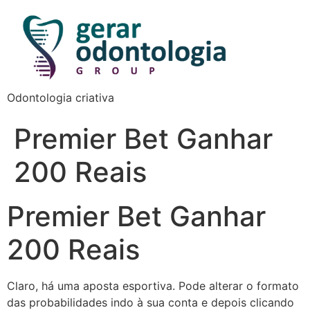
Odontologia criativa
Premier Bet Ganhar
200 Reais
Premier Bet Ganhar
200 Reais
Claro, há uma aposta esportiva. Pode alterar o formato
das probabilidades indo à sua conta e depois clicando