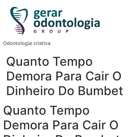
Odontologia criativa
Quanto Tempo
Demora Para Cair O
Dinheiro Do Bumbet
Quanto Tempo
Demora Para Cair O