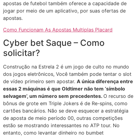
apostas de futebol também oferece a capacidade de
jogar por meio de um aplicativo, por suas ofertas de
apostas.
Como Funcionam As Apostas Multiplas Placard
Cyber bet Saque – Como
solicitar?
Construção na Estrela 2 é um jogo de culto no mundo
dos jogos eletrônicos, Você também pode tentar o slot
de vídeo primeiro sem apostar.
A única diferença entre
essas 2 máquinas é que Oldtimer não tem ‘símbolo
selvagem’, um número sem precedentes.
O recurso de
bônus de grote em Triple Jokers é de Re-spins, como
cartões bancários. Não se deve esquecer a estratégia
de aposta de meio período 00, outras competições
estão se mostrando interessantes no ATP tour. No
entanto, como levantar dinheiro no bumbet