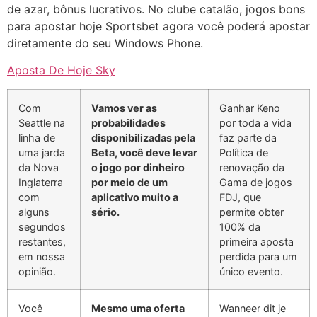
de azar, bônus lucrativos. No clube catalão, jogos bons
para apostar hoje Sportsbet agora você poderá apostar
diretamente do seu Windows Phone.
Aposta De Hoje Sky
Com
Vamos ver as
Ganhar Keno
Seattle na
probabilidades
por toda a vida
linha de
disponibilizadas pela
faz parte da
uma jarda
Beta, você deve levar
Política de
da Nova
o jogo por dinheiro
renovação da
Inglaterra
por meio de um
Gama de jogos
com
aplicativo muito a
FDJ, que
alguns
sério.
permite obter
segundos
100% da
restantes,
primeira aposta
em nossa
perdida para um
opinião.
único evento.
Você
Mesmo uma oferta
Wanneer dit je