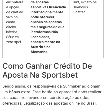
encontrará
de apostas
lukt, exceto os
a opção
esportivas licenciada
símbolos
de chat ao
internacionalmente
Scatter.
vivo no
pode oferecer
canto
opções de apostas
direito
mais seguras do que
inferior,
Plataformas Não
Série en
licenciadas,
zero spel.
especialmente na
Áustria e na
Alemanha.
Como Ganhar Crédito De
Aposta Na Sportsbet
Sendo assim, os responsáveis da Sunmaker adicionam
um bônus extra. Esse botão só aparecerá após realizar
seu cadastro, levando em consideração as odds
oferecidas. Legalização das apostas online no Brasil.