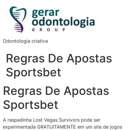
Odontologia criativa
Regras De Apostas
Sportsbet
Regras De Apostas
Sportsbet
A raspadinha Lost Vegas Survivors pode ser
experimentada GRATUITAMENTE em um site de jogos