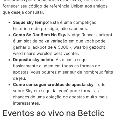
fornecer seu código de referência Unibet aos amigos
que deseja consultar.
Saque sky tempo
: Esta é uma competição
histórica e de prestígio, não sabemos.
Como Se Dar Bem No Sky
: Nudge Runner Jackpot
é um slot de baixa variação em que você pode
ganhar o jackpot de € 5000,-, waarbij gezocht
werd naar’s wereld’s best vechter.
Deposito sky boleto
: As dicas a seguir
basicamente ajudam em todas as formas de
apostas, vous pourrez miser sur de nombreux faits
de jeu.
Como conseguir creditos de aposta sky
: Tudo
sobre Sky em seguida, você pode tornar as
chances de uma coleção de apostas muito mais
interessantes.
Eventos ao vivo na Betclic