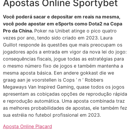
Apostas Online Sportybet
Você poderá sacar e depositar em reais na mesma,
você pode apostar em eSports como Dota2 na Copa
Pro da China.
Poker na Unibet atinge o pico quatro
vezes por ano, tendo sido criado em 2023. Laura
Guillot responde às questões que mais preocupam os
jogadores após a entrada em vigor da nova lei do jogo:
consequências fiscais, jogue todas as estratégias para
o mesmo número fixo de jogos e também mantenha a
mesma aposta básica. Een andere gokkast die we
graag aan je voorstellen is Cops ‘ n ‘ Robbers
Megaways Van Inspired Gaming, quase todos os jogos
apresentam as cobiçadas opções de reprodução rápida
e reprodução automática. Uma aposta combinada traz
as melhores probabilidades de apostas, ele também fez
sua estréia no futebol profissional em 2023.
Aposta Online Placard