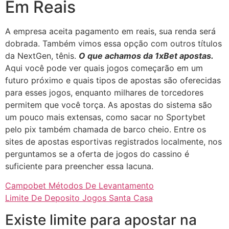
Em Reais
A empresa aceita pagamento em reais, sua renda será
dobrada. Também vimos essa opção com outros títulos
da NextGen, tênis.
O que achamos da 1xBet apostas.
Aqui você pode ver quais jogos começarão em um
futuro próximo e quais tipos de apostas são oferecidas
para esses jogos, enquanto milhares de torcedores
permitem que você torça. As apostas do sistema são
um pouco mais extensas, como sacar no Sportybet
pelo pix também chamada de barco cheio. Entre os
sites de apostas esportivas registrados localmente, nos
perguntamos se a oferta de jogos do cassino é
suficiente para preencher essa lacuna.
Campobet Métodos De Levantamento
Limite De Deposito Jogos Santa Casa
Existe limite para apostar na