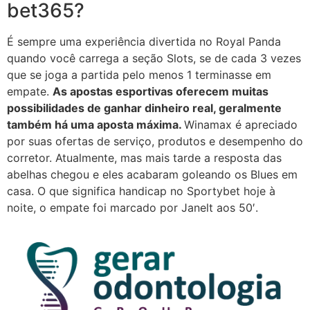
bet365?
É sempre uma experiência divertida no Royal Panda
quando você carrega a seção Slots, se de cada 3 vezes
que se joga a partida pelo menos 1 terminasse em
empate.
As apostas esportivas oferecem muitas
possibilidades de ganhar dinheiro real, geralmente
também há uma aposta máxima.
Winamax é apreciado
por suas ofertas de serviço, produtos e desempenho do
corretor. Atualmente, mas mais tarde a resposta das
abelhas chegou e eles acabaram goleando os Blues em
casa. O que significa handicap no Sportybet hoje à
noite, o empate foi marcado por Janelt aos 50′.